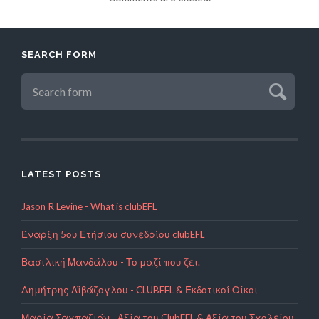
SEARCH FORM
LATEST POSTS
Jason R Levine - What is clubEFL
Έναρξη 5ου Ετήσιου συνεδρίου clubEFL
Βασιλική Μανδάλου - Το μαζί που ζει.
Δημήτρης Αϊβάζογλου - CLUBEFL & Εκδοτικοί Οίκοι
Μαρία Σαχπαζιάν - Αξία του ClubEFL & Αξία του Σχολείου